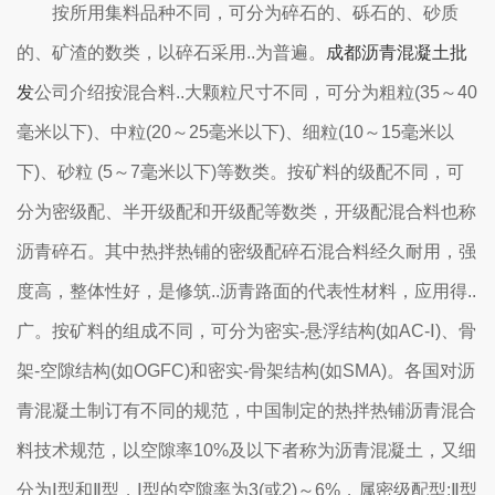
按所用集料品种不同，可分为碎石的、砾石的、砂质
的、矿渣的数类，以碎石采用..为普遍。
成都沥青混凝土批
发
公司介绍按混合料..大颗粒尺寸不同，可分为粗粒(35～40
毫米以下)、中粒(20～25毫米以下)、细粒(10～15毫米以
下)、砂粒 (5～7毫米以下)等数类。按矿料的级配不同，可
分为密级配、半开级配和开级配等数类，开级配混合料也称
沥青碎石。其中热拌热铺的密级配碎石混合料经久耐用，强
度高，整体性好，是修筑..沥青路面的代表性材料，应用得..
广。按矿料的组成不同，可分为密实-悬浮结构(如AC-Ⅰ)、骨
架-空隙结构(如OGFC)和密实-骨架结构(如SMA)。各国对沥
青混凝土制订有不同的规范，中国制定的热拌热铺沥青混合
料技术规范，以空隙率10%及以下者称为沥青混凝土，又细
分为Ⅰ型和Ⅱ型，Ⅰ型的空隙率为3(或2)～6%，属密级配型;Ⅱ型