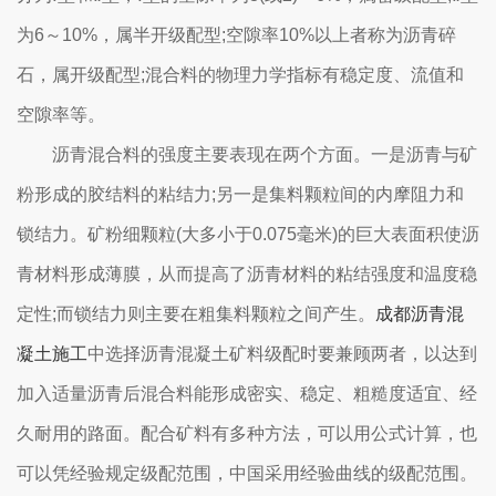
为6～10%，属半开级配型;空隙率10%以上者称为沥青碎
石，属开级配型;混合料的物理力学指标有稳定度、流值和
空隙率等。
沥青混合料的强度主要表现在两个方面。一是沥青与矿
粉形成的胶结料的粘结力;另一是集料颗粒间的内摩阻力和
锁结力。矿粉细颗粒(大多小于0.075毫米)的巨大表面积使沥
青材料形成薄膜，从而提高了沥青材料的粘结强度和温度稳
定性;而锁结力则主要在粗集料颗粒之间产生。
成都沥青混
凝土施工
中选择沥青混凝土矿料级配时要兼顾两者，以达到
加入适量沥青后混合料能形成密实、稳定、粗糙度适宜、经
久耐用的路面。配合矿料有多种方法，可以用公式计算，也
可以凭经验规定级配范围，中国采用经验曲线的级配范围。