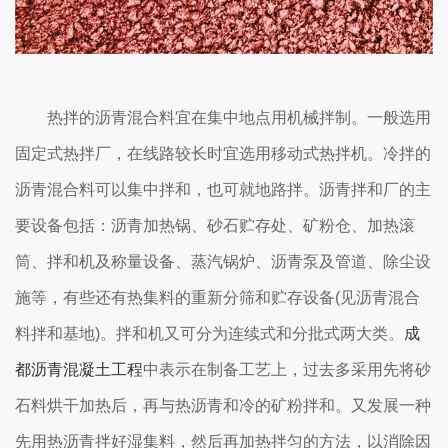
热拌的沥青混合料宜在集中地点用机械拌制。一般选用
固定式热拌厂，在线路较长时宜选用移动式热拌机。冷拌的
沥青混合料可以集中拌和，也可就地路拌。沥青拌和厂的主
要设备包括：沥青加热锅、砂石贮存处、矿粉仓、加热滚
筒、拌和机及称量设备、蒸汽锅炉、沥青泵及管道、除尘设
施等，有些还有热集料的重新分筛和贮存设备(见沥青混合
料拌和基地)。拌和机又可分为连续式和分批式两大类。
成
都沥青混凝土工程
中表示在制备工艺上，过去多采用先将砂
石料烘干加热后，再与热沥青和冷的矿粉拌和。又发展一种
先用热沥青拌好湿集料，然后再加热拌匀的方法，以消除因