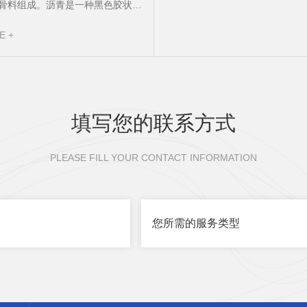
骨料组成。沥青是一种黑色胶状物
自于石油的提炼过程。沥青混合料
E +
与矿料（如砂、石子等）混合而成
先需要清
础路面，然后将沥青混合料倒在路
压路机将其均匀压实。压实后的沥
填写您的联系方式
较好的平整度和耐久性，能
PLEASE FILL YOUR CONTACT INFORMATION