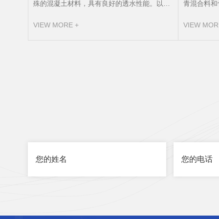
殊的混凝土材料，具有良好的透水性能。以下
青混合料和
是透水混凝土施工的一般步骤： 1. 准备工作：
质，主要来
VIEW MORE +
VIEW MOR
清理施工区域，..表面平整，并根据需要进行
则是将沥青
地基处理。 2. 基础层施工：铺设一层厚度适当
的复合材料。 在铺设沥青路面时，首
的砾石或碎石作为基础层，使其达到要求的坚
理和平整基
实性和排水性。 3. 配置混凝土：根
面上，使用
青路面具有